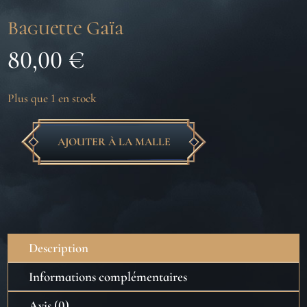
Baguette Gaïa
80,00
€
Plus que 1 en stock
AJOUTER À LA MALLE
quantité
de
Baguette
Gaïa
Description
Informations complémentaires
Avis (0)