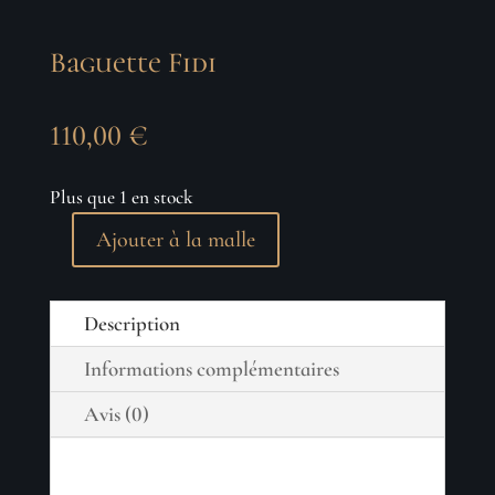
Baguette Fidi
110,00
€
Plus que 1 en stock
Ajouter à la malle
quantité
de
Baguette
Description
Fidi
Informations complémentaires
Avis (0)
Bois de Serpent pour le manche.