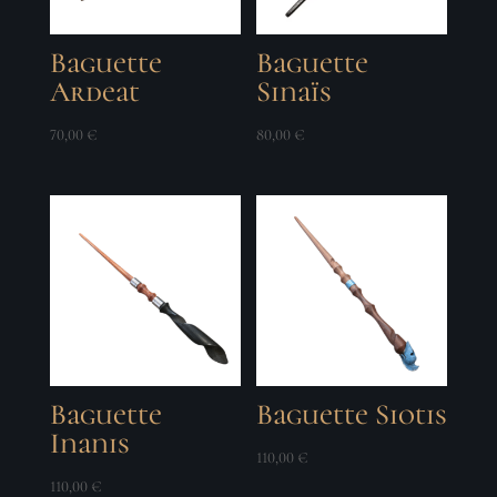
Baguette
Baguette
Ardeat
Sinaïs
70,00
€
80,00
€
Baguette
Baguette Siotis
Inanis
110,00
€
110,00
€