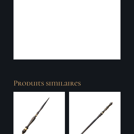
Bois de Wengé pour la partie baguette.
Travaillée au tour à bois.
Incrustation de strasse sur l'embout du
manche et d'une pièce métallique
intermédiaire.
Longueur : 36 cm
Produits similaires