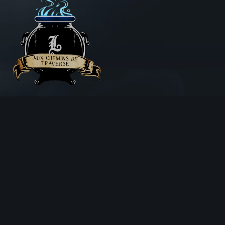
Aux Chemins de Traverse
30 Rue de la Barre
71000 MÂCON
06 18 25 64 62