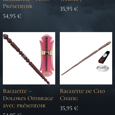
Présentoir
35,95
€
54,95
€
Baguette –
Baguette de Cho
Dolores Ombrage
Chang
avec présentoir
35,95
€