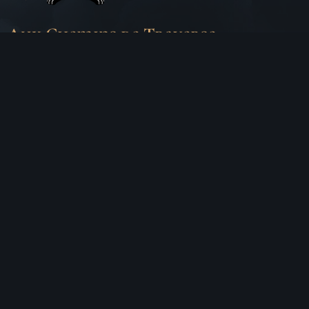
Aux Chemins de Traverse
30 Rue de la Barre
71000 MÂCON
06 18 25 64 62
Horaires d’ouverture
LUNDI
Fermé
MARDI
10h – 19h