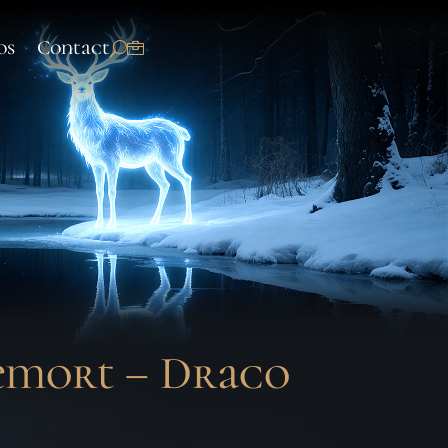
os
Contact
demort – Draco