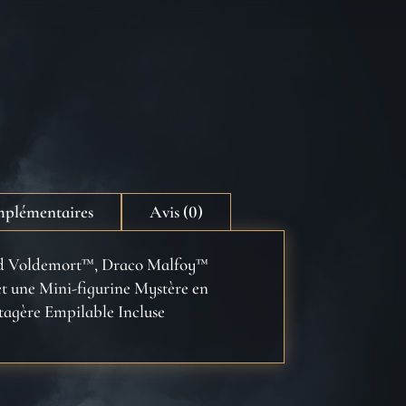
mplémentaires
Avis (0)
ord Voldemort™, Draco Malfoy™
t une Mini-figurine Mystère en
Étagère Empilable Incluse