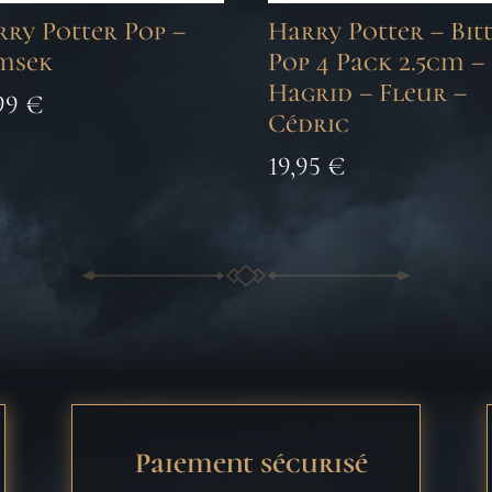
ry Potter Pop –
Harry Potter – Bit
msek
Pop 4 Pack 2.5cm –
Hagrid – Fleur –
,99
€
Cédric
19,95
€
Paiement sécurisé