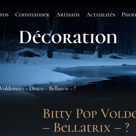
pos
Commander
Artisans
Actualités
Phot
Décoration
 Voldemort – Draco – Bellatrix – ?
Bitty Pop Vol
– Bellatrix – ?